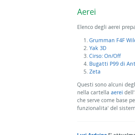
Aerei
Elenco degli aerei prepa
Grumman F4F Wild
Yak 3D
Cirso: On/Off
Bugatti P99 di An
Zeta
Questi sono alcuni degl
nella cartella
aerei
dell
che serve come base per
funzionalita' del siste